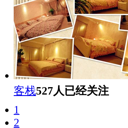
客栈
527
人已经关注
1
2