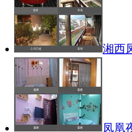
湘西凤
凤凰