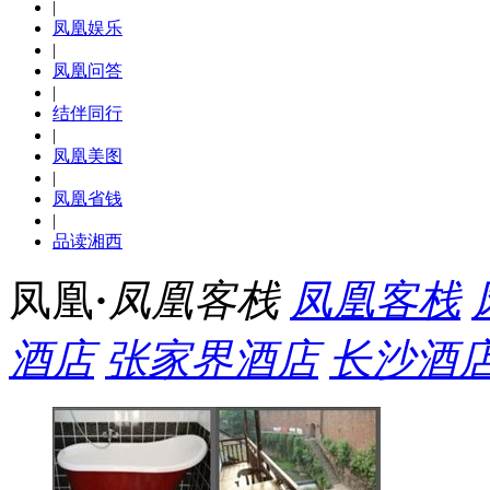
|
凤凰娱乐
|
凤凰问答
|
结伴同行
|
凤凰美图
|
凤凰省钱
|
品读湘西
凤凰
·
凤凰客栈
凤凰客栈
酒店
张家界酒店
长沙酒