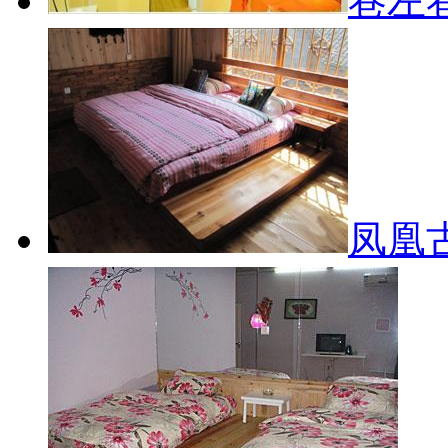
巷左
凤凰