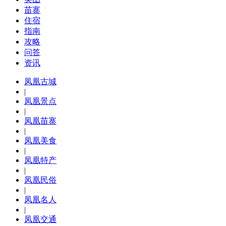
苗寨
住宿
指南
攻略
问答
资讯
凤凰古城
|
凤凰景点
|
凤凰苗寨
|
凤凰美食
|
凤凰特产
|
凤凰民俗
|
凤凰名人
|
凤凰交通