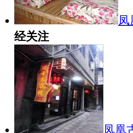
凤
经关注
凤凰