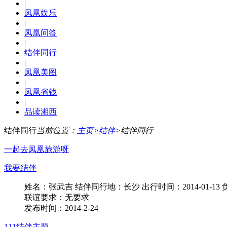
|
凤凰娱乐
|
凤凰问答
|
结伴同行
|
凤凰美图
|
凤凰省钱
|
品读湘西
结伴同行
当前位置：
主页
>
结伴
>
结伴同行
一起去凤凰旅游呀
我要结伴
姓名：张武吉 结伴同行地：长沙 出行时间：2014-01-13 
联谊要求：无要求
发布时间：2014-2-24
111结伴主题