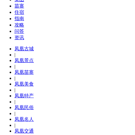
苗寨
住宿
指南
攻略
问答
资讯
凤凰古城
|
凤凰景点
|
凤凰苗寨
|
凤凰美食
|
凤凰特产
|
凤凰民俗
|
凤凰名人
|
凤凰交通