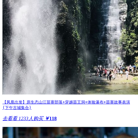
【凤凰出发】原生态山江苗寨部落+穿越苗王洞+体验瀑布+苗寨故事表演
(下午古城集合)
去看看
1233人购买
￥
118