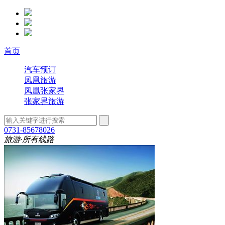
首页
汽车预订
凤凰旅游
凤凰张家界
张家界旅游
0731-85678026
旅游
·
所有线路