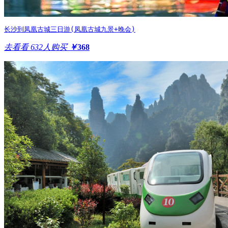
长沙到凤凰古城三日游(凤凰古城九景+晚会)
去看看
632人购买
￥
368