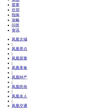
苗寨
住宿
指南
攻略
问答
资讯
凤凰古城
|
凤凰景点
|
凤凰苗寨
|
凤凰美食
|
凤凰特产
|
凤凰民俗
|
凤凰名人
|
凤凰交通