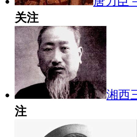
唐力臣
关注
湘西
注