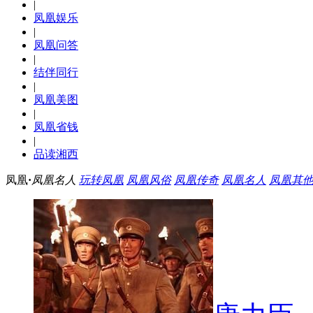
|
凤凰娱乐
|
凤凰问答
|
结伴同行
|
凤凰美图
|
凤凰省钱
|
品读湘西
凤凰
·
凤凰名人
玩转凤凰
凤凰风俗
凤凰传奇
凤凰名人
凤凰其