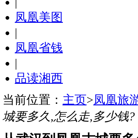
|
凤凰美图
|
凤凰省钱
|
品读湘西
当前位置：
主页
>
凤凰旅
城要多久,怎么走,多少钱?