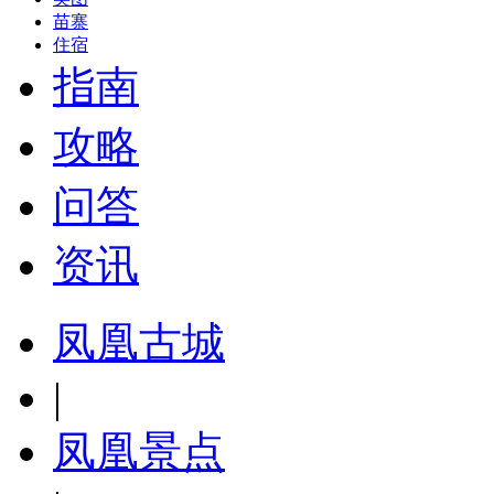
苗寨
住宿
指南
攻略
问答
资讯
凤凰古城
|
凤凰景点