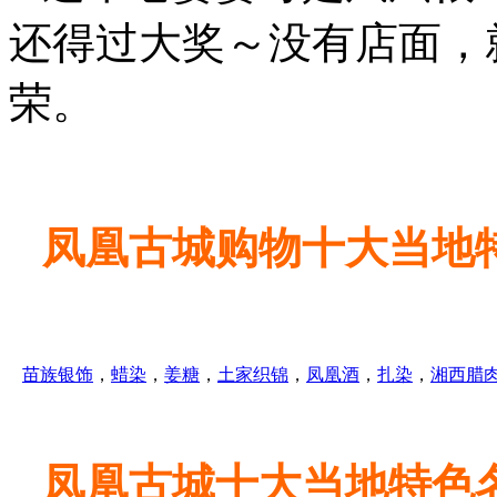
还得过大奖～没有店面，
荣。
凤凰古城购物十大当地
苗族银饰
，
蜡染
，
姜糖
，
土家织锦
，
凤凰酒
，
扎染
，
湘西腊
凤凰古城十大当地特色