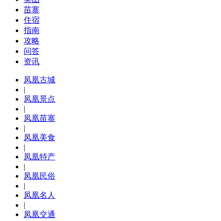
苗寨
住宿
指南
攻略
问答
资讯
凤凰古城
|
凤凰景点
|
凤凰苗寨
|
凤凰美食
|
凤凰特产
|
凤凰民俗
|
凤凰名人
|
凤凰交通