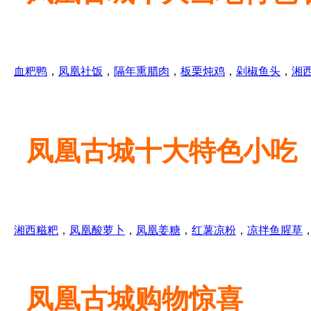
血粑鸭
，
凤凰社饭
，
隔年熏腊肉
，
板栗炖鸡
，
剁椒鱼头
，
湘
凤凰古城十大特色小吃
湘西糍粑
，
凤凰酸萝卜
，
凤凰姜糖
，
红薯凉粉
，
凉拌鱼腥草
凤凰古城购物惊喜