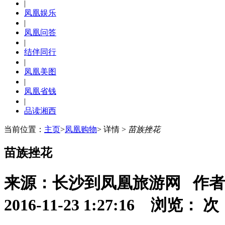
|
凤凰娱乐
|
凤凰问答
|
结伴同行
|
凤凰美图
|
凤凰省钱
|
品读湘西
当前位置：
主页
>
凤凰购物
> 详情 >
苗族挫花
苗族挫花
来源：长沙到凤凰旅游网 作
2016-11-23 1:27:16 浏览：
次